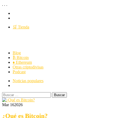
.
.
.
Saltar
YouTube
al
Twitter
contenido
🛒 Tienda
Criptopedia
Menú
Revolución del saber
Blog
principal
₿ Bitcoin
♦ Ethereum
Otras criptodivisas
Podcast
Noticias populares
Buscar:
Mar 16
2026
¿Qué es Bitcoin?