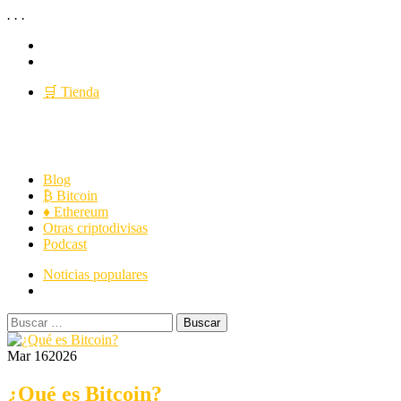
.
.
.
Saltar
YouTube
al
Twitter
contenido
🛒 Tienda
Criptopedia
Menú
Revolución del saber
Blog
principal
₿ Bitcoin
♦ Ethereum
Otras criptodivisas
Podcast
Noticias populares
Buscar:
Mar 16
2026
¿Qué es Bitcoin?